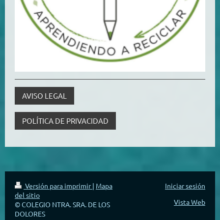
AVISO LEGAL
POLÍTICA DE PRIVACIDAD
Versión para imprimir
|
Mapa
Iniciar sesión
del sitio
Vista Web
© COLEGIO NTRA. SRA. DE LOS
DOLORES