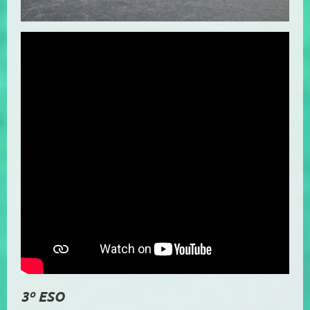
3º ESO